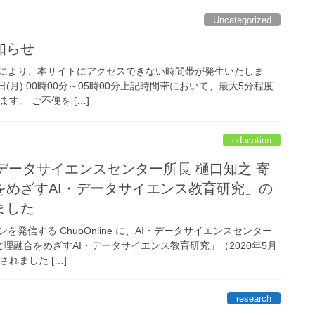
Uncategorized
知らせ
により、本サイトにアクセスできない時間帯が発生いたしま
9日(月) 00時00分～05時00分上記時間帯において、最大5分程度
す。 ご不便を […]
education
にAI・データサイエンスセンター所長 樋口知之 寄
をめざすAI・データサイエンス教育研究」の
ました
発信する ChuoOnline に、AI・データサイエンスセンター
文理融合をめざすAI・データサイエンス教育研究」（2020年5月
れました […]
research