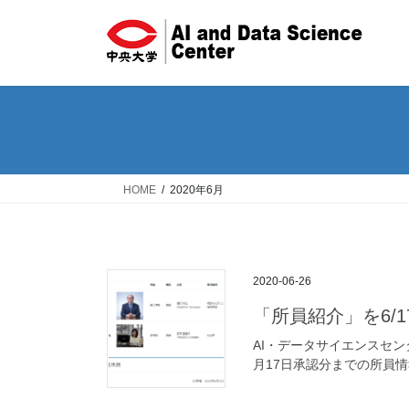
コ
ナ
ン
ビ
テ
ゲ
ン
ー
ツ
シ
へ
ョ
ス
ン
キ
に
ッ
移
HOME
2020年6月
プ
動
2020-06-26
「所員紹介」を6/
AI・データサイエンスセン
月17日承認分までの所員